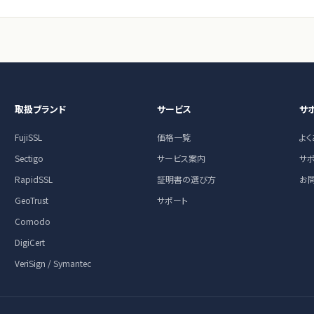
取扱ブランド
サービス
サ
FujiSSL
価格一覧
よ
Sectigo
サービス案内
サ
RapidSSL
証明書の選び方
お
GeoTrust
サポート
Comodo
DigiCert
VeriSign / Symantec