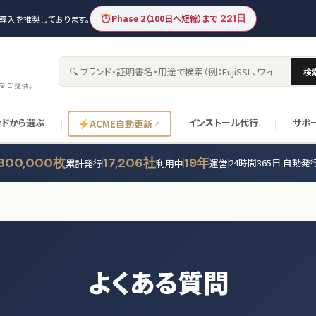
Phase 2（100日へ短縮）まで
221日
新の導入を推奨しております。
検
サイト内検索
書をご提供。
ンドから選ぶ
インストール代行
サポ
ACME自動更新
300,000枚
17,206社
19年
24時間365日 自動発
累計発行
利用中
運営
よくある質問