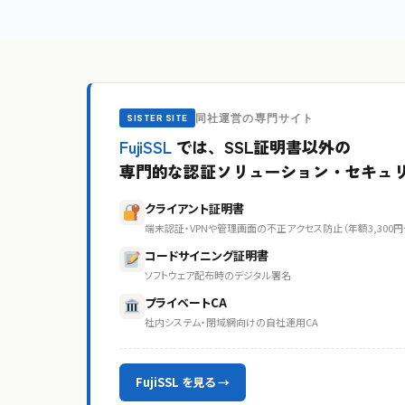
同社運営の専門サイト
SISTER SITE
FujiSSL
では、SSL証明書以外の
専門的な認証ソリューション・セキュ
クライアント証明書
端末認証・VPNや管理画面の不正アクセス防止（年額3,300円
コードサイニング証明書
ソフトウェア配布時のデジタル署名
プライベートCA
社内システム・閉域網向けの自社運用CA
FujiSSL を見る →