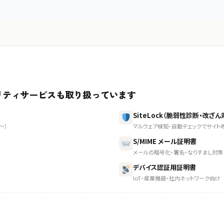
リティサービスも取り扱っています
SiteLock（脆弱性診断・改ざん
〜）
マルウェア検知・自動チェックでサイト改
S/MIME メール証明書
メールの暗号化・署名・なりすまし対策
デバイス認証用証明書
IoT・産業機器・社内ネットワーク向け