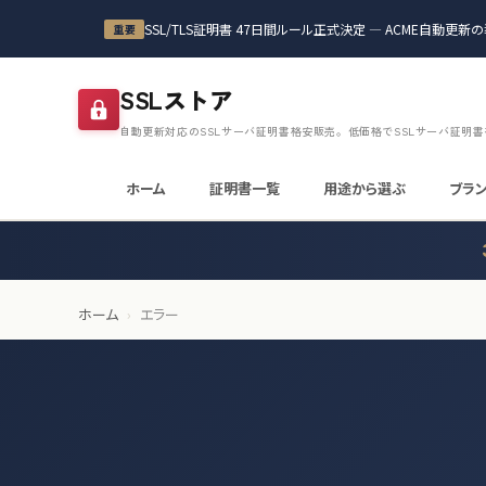
本文へスキップ
SSL/TLS証明書 47日間ルール正式決定 — ACME自動更
重要
SSLストア
自動更新対応のSSLサーバ証明書格安販売。低価格でSSLサーバ証明
ホーム
証明書一覧
用途から選ぶ
ブラ
ホーム
›
エラー