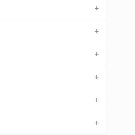
+
+
+
+
+
+