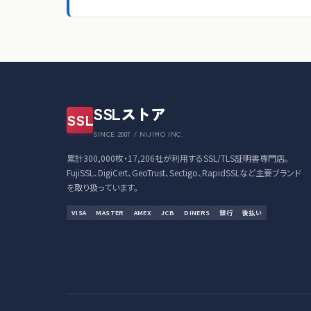
SSLストア
SSL
SINCE 2007 / NIJIMO INC.
累計300,000枚・17,206社が利用するSSL/TLS証明書専門店。
FujiSSL、DigiCert、GeoTrust、Sectigo、RapidSSLなど主要ブランド
を取り扱っています。
VISA
MASTER
AMEX
JCB
DINERS
銀行
後払い