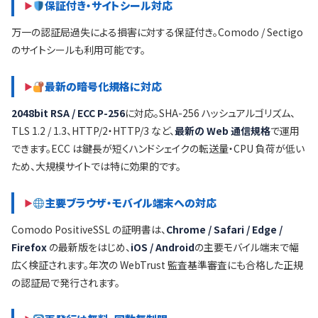
保証付き・サイトシール対応
万一の認証局過失による損害に対する保証付き。Comodo / Sectigo
のサイトシールも利用可能です。
最新の暗号化規格に対応
2048bit RSA / ECC P-256
に対応。SHA-256 ハッシュアルゴリズム、
TLS 1.2 / 1.3、HTTP/2・HTTP/3 など、
最新の Web 通信規格
で運用
できます。ECC は鍵長が短くハンドシェイクの転送量・CPU 負荷が低い
ため、大規模サイトでは特に効果的です。
主要ブラウザ・モバイル端末への対応
Comodo PositiveSSL の証明書は、
Chrome / Safari / Edge /
Firefox
の最新版をはじめ、
iOS / Android
の主要モバイル端末で幅
広く検証されます。年次の WebTrust 監査基準審査にも合格した正規
の認証局で発行されます。