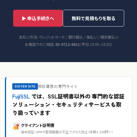
▶ 申込手続きへ
無料で見積もりを取る
支払い方法: クレジットカード / 銀行振込 / 後払い / 請求書払い
お電話でのご相談:
03-6712-6011
（平日 10:00–18:00）
同社運営の専門サイト
SISTER SITE
FujiSSL
では、SSL証明書以外の
専門的な認証
ソリューション・セキュリティサービスも取
り扱っています
クライアント証明書
端末認証・VPNや管理画面の不正アクセス防止（年額3,300円〜）