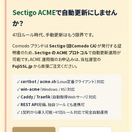
Sectigo ACME
で自動更新にしません
か？
47日ルール時代、手動更新はもう限界です。
Comodo ブランドは
Sectigo（旧Comodo CA）
が発行する証
明書のため、
Sectigo の ACME プロトコル
で自動更新運用が
可能です。ACME 運用版のお申込みは、当社運営の
FujiSSL.jp
から直接ご注文ください。
✓
certbot / acme.sh
（Linux定番クライアント）対応
✓
win-acme
（Windows / IIS）対応
✓
Caddy / Traefik
（自動取得Webサーバ）対応
✓
REST API
完備、独自ツールとも連携可
✓ 1契約から導入可能・47日ルール対応で完全自動運用