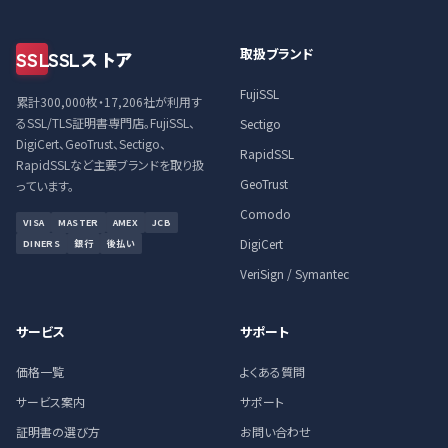
取扱ブランド
SSL
SSLストア
FujiSSL
累計300,000枚・17,206社が利用す
るSSL/TLS証明書専門店。FujiSSL、
Sectigo
DigiCert、GeoTrust、Sectigo、
RapidSSL
RapidSSLなど主要ブランドを取り扱
GeoTrust
っています。
Comodo
VISA
MASTER
AMEX
JCB
DigiCert
DINERS
銀行
後払い
VeriSign / Symantec
サービス
サポート
価格一覧
よくある質問
サービス案内
サポート
証明書の選び方
お問い合わせ