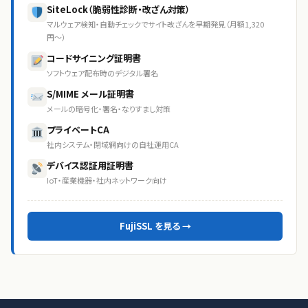
SiteLock（脆弱性診断・改ざん対策）
マルウェア検知・自動チェックでサイト改ざんを早期発見（月額1,320
円〜）
コードサイニング証明書
ソフトウェア配布時のデジタル署名
S/MIME メール証明書
メールの暗号化・署名・なりすまし対策
プライベートCA
社内システム・閉域網向けの自社運用CA
デバイス認証用証明書
IoT・産業機器・社内ネットワーク向け
FujiSSL を見る →