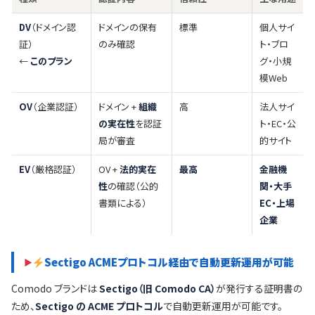
DV
（ドメイン認
ドメインの保有
標準
個人サイ
証）
のみ確認
ト・ブロ
←
このプラン
グ・小規
模Web
OV
（企業認証）
ドメイン +
組織
高
法人サイ
の実在性
を認証
ト・EC・公
局が審査
的サイト
EV
（厳格認証）
OV +
法的実在
最高
金融機
性
の確認（公的
関・大手
書類による）
EC・上場
企業
Sectigo ACMEプロトコル経由で自動更新運用が可能
Comodo ブランドは
Sectigo（旧 Comodo CA）
が発行する証明書の
ため、
Sectigo の ACME プロトコル
で自動更新運用が可能です。