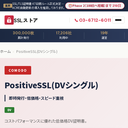
本文へスキップ
SSL/TLS証明書 47日間ルール正式決定 —
Phase 2（100日へ短縮）まで
219日
重要
ACME自動更新の導入を推奨しております。
SSLストア
03-6712-6011
300,000枚
17,206社
19年
累計発行
利用中
運営
ホーム
›
PositiveSSL(DVシングル)
COMODO
PositiveSSL(DVシングル)
即時発行・低価格・スピード重視
DV
コストパフォーマンスに優れた低価格DV証明書。