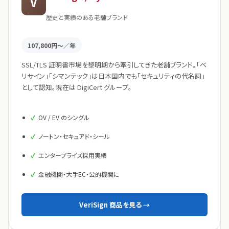
V
歴史と実績のある老舗ブランド
107,800円〜／年
SSL/TLS 証明書市場を黎明期から牽引してきた老舗ブランド。「ベ
リサイン」「シマンテック」は日本国内でも「セキュリティの代名詞」
として認知。現在は DigiCert グループ。
OV / EV のシングル
ノートン・セキュアド・シール
エンタープライズ採用実績
金融機関・大手EC・公的機関に
VeriSign 商品を見る →