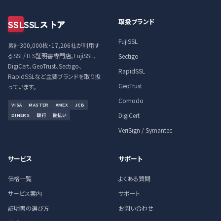
取扱ブランド
SSL
SSLストア
FujiSSL
累計300,000枚・17,206社が利用す
るSSL/TLS証明書専門店。FujiSSL、
Sectigo
DigiCert、GeoTrust、Sectigo、
RapidSSL
RapidSSLなど主要ブランドを取り扱
GeoTrust
っています。
Comodo
VISA
MASTER
AMEX
JCB
DigiCert
DINERS
銀行
後払い
VeriSign / Symantec
サービス
サポート
価格一覧
よくある質問
サービス案内
サポート
証明書の選び方
お問い合わせ