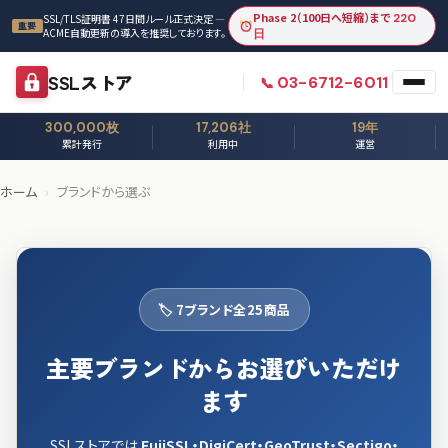
本文へスキップ
Phase 2（100日へ短縮）まで
220
SSL/TLS証明書 47日間ルール正式決定 —
重要
ACME自動更新の導入を推奨しております。
日
SSLストア
03-6712-6011
300,000枚
17,206社
19年
累計発行
利用中
運営
ホーム
›
ブランドから選ぶ
🏷 7ブランド全25商品
主要ブランドからお選びいただけ
ます
SSLストアでは
FujiSSL・DigiCert・GeoTrust・Sectigo・