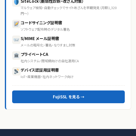
SiteLock（脆弱性診断・改ざん対策）
マルウェア検知・自動チェックでサイト改ざんを早期発見（月額1,320
円〜）
コードサイニング証明書
ソフトウェア配布時のデジタル署名
S/MIME メール証明書
メールの暗号化・署名・なりすまし対策
プライベートCA
社内システム・閉域網向けの自社運用CA
デバイス認証用証明書
IoT・産業機器・社内ネットワーク向け
FujiSSL を見る →