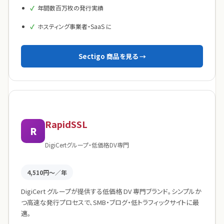
年間数百万枚の発行実績
ホスティング事業者・SaaS に
Sectigo 商品を見る →
RapidSSL
R
DigiCertグループ・低価格DV専門
4,510円〜／年
DigiCert グループが提供する低価格 DV 専門ブランド。シンプルか
つ高速な発行プロセスで、SMB・ブログ・低トラフィックサイトに最
適。