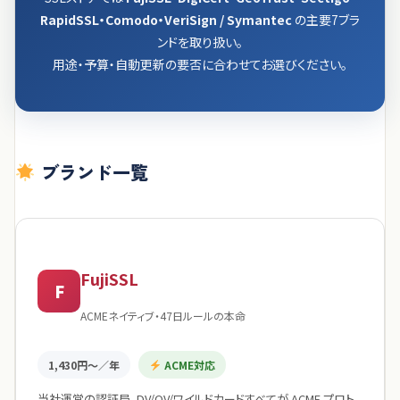
RapidSSL・Comodo・VeriSign / Symantec
の主要7ブラ
ンドを取り扱い。
用途・予算・自動更新の要否に合わせてお選びください。
ブランド一覧
FujiSSL
F
ACMEネイティブ・47日ルールの本命
1,430円〜／年
ACME対応
当社運営の認証局。DV/OV/ワイルドカードすべてが ACME プロト