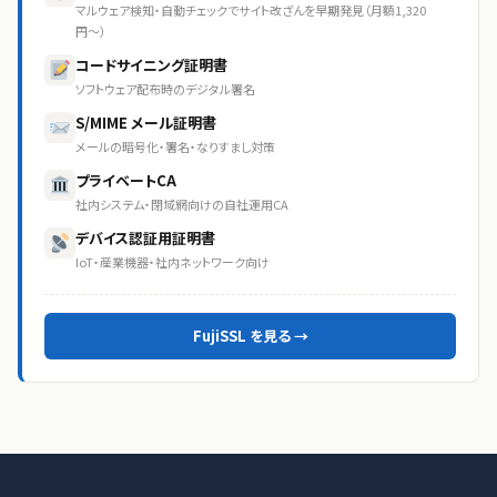
マルウェア検知・自動チェックでサイト改ざんを早期発見（月額1,320
円〜）
コードサイニング証明書
ソフトウェア配布時のデジタル署名
S/MIME メール証明書
メールの暗号化・署名・なりすまし対策
プライベートCA
社内システム・閉域網向けの自社運用CA
デバイス認証用証明書
IoT・産業機器・社内ネットワーク向け
FujiSSL を見る →