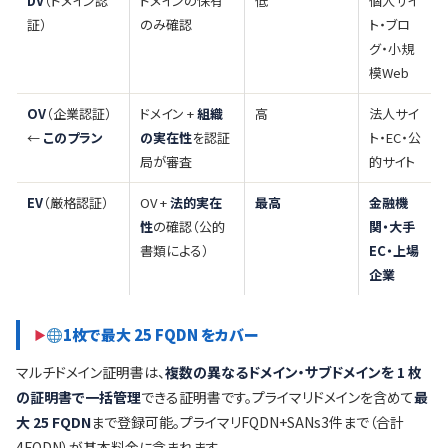
DV
（ドメイン認
ドメインの保有
低
個人サイ
証）
のみ確認
ト・ブロ
グ・小規
模Web
OV
（企業認証）
ドメイン +
組織
高
法人サイ
←
このプラン
の実在性
を認証
ト・EC・公
局が審査
的サイト
EV
（厳格認証）
OV +
法的実在
最高
金融機
性
の確認（公的
関・大手
書類による）
EC・上場
企業
1枚で最大 25 FQDN をカバー
マルチドメイン証明書は、
複数の異なるドメイン・サブドメインを 1 枚
の証明書で一括管理
できる証明書です。プライマリドメインを含めて
最
大 25 FQDN
まで登録可能。プライマリFQDN+SANs3件まで（合計
4FQDN）が基本料金に含まれます。