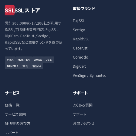
取扱ブランド
SSL
SSLストア
FujiSSL
累計300,000枚・17,206社が利用す
るSSL/TLS証明書専門店。FujiSSL、
Sectigo
DigiCert、GeoTrust、Sectigo、
RapidSSL
RapidSSLなど主要ブランドを取り扱
GeoTrust
っています。
Comodo
VISA
MASTER
AMEX
JCB
DigiCert
DINERS
銀行
後払い
VeriSign / Symantec
サービス
サポート
価格一覧
よくある質問
サービス案内
サポート
証明書の選び方
お問い合わせ
サポート