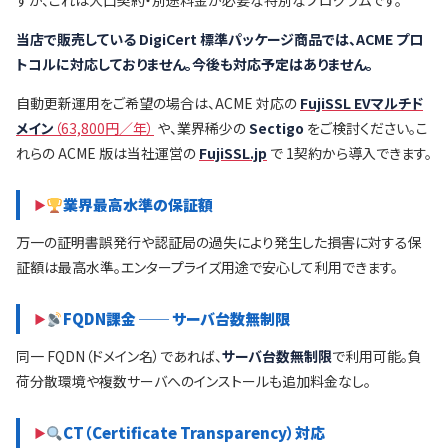
すが、これは大口契約・別途料金が必要な特別なプログラムです。
当店で販売している DigiCert 標準パッケージ商品では、ACME プロ
トコルに対応しておりません。今後も対応予定はありません。
自動更新運用をご希望の場合は、ACME 対応の
FujiSSL EVマルチド
メイン
（63,800円／年）
や、業界稀少の
Sectigo
をご検討ください。こ
れらの ACME 版は当社運営の
FujiSSL.jp
で 1契約から導入できます。
業界最高水準の保証額
万一の証明書誤発行や認証局の過失により発生した損害に対する保
証額は最高水準。エンタープライズ用途で安心して利用できます。
FQDN課金 ── サーバ台数無制限
同一 FQDN（ドメイン名）であれば、
サーバ台数無制限
で利用可能。負
荷分散環境や複数サーバへのインストールも追加料金なし。
CT（Certificate Transparency）対応