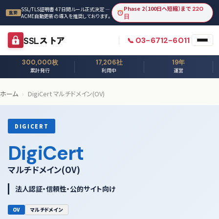
本文へスキップ
Phase 2（100日へ短縮）まで
220
SSL/TLS証明書 47日間ルール正式決定 —
重要
ACME自動更新の導入を推奨しております。
日
SSLストア
03-6712-6011
300,000枚
17,206社
19年
累計発行
利用中
運営
ホーム
›
DigiCert マルチドメイン(OV)
DIGICERT
DigiCert
マルチドメイン(OV)
法人認証・信頼性・公的サイト向け
OV
マルチドメイン