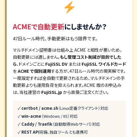
ACMEで自動更新
にしませんか？
47日ルール時代、手動更新はもう限界です。
マルチドメイン証明書は仕組み上 ACME と相性が悪いため、
自動更新には適しません。
もし管理コスト削減が目的でした
ら
、ドメインごとに
FujiSSL DV
または
FujiSSL ワイルドカード
を
ACME で個別運用
する方が、47日ルール時代の現実解です。
一度設定すれば全自動で更新されるため、マルチドメインの手
動更新よりも運用負荷を抑えられます。ACME 版のお申込み
は、当社運営の
FujiSSL.jp
から直接ご注文ください。
✓
certbot / acme.sh
（Linux定番クライアント）対応
✓
win-acme
（Windows / IIS）対応
✓
Caddy / Traefik
（自動取得Webサーバ）対応
✓
REST API
完備、独自ツールとも連携可