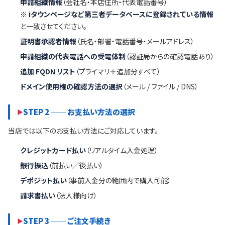
申請組織情報
（会社名・本店住所・代表電話番号）
※
iタウンページなど第三者データベースに登録されている情報
と一致させてください。
証明書承認者情報
（氏名・部署・電話番号・メールアドレス）
申請組織の代表電話への受電体制
（認証局からの確認電話あり）
追加 FQDN リスト
（プライマリ＋追加分すべて）
ドメイン使用権の確認方法の選択
（メール / ファイル / DNS）
STEP 2 ── お支払い方法の選択
当店では以下のお支払い方法にご対応しています。
クレジットカード払い
（リアルタイム入金処理）
銀行振込
（前払い／後払い）
デポジット払い
（事前入金分の範囲内で購入可能）
請求書払い
（法人様向け）
STEP 3 ── ご注文手続き