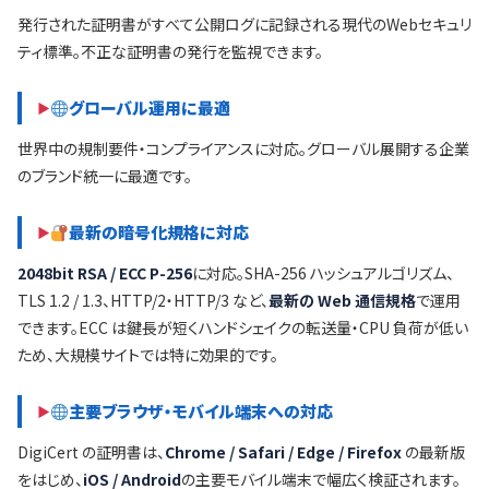
発行された証明書がすべて公開ログに記録される現代のWebセキュリ
ティ標準。不正な証明書の発行を監視できます。
グローバル運用に最適
世界中の規制要件・コンプライアンスに対応。グローバル展開する企業
のブランド統一に最適です。
最新の暗号化規格に対応
2048bit RSA / ECC P-256
に対応。SHA-256 ハッシュアルゴリズム、
TLS 1.2 / 1.3、HTTP/2・HTTP/3 など、
最新の Web 通信規格
で運用
できます。ECC は鍵長が短くハンドシェイクの転送量・CPU 負荷が低い
ため、大規模サイトでは特に効果的です。
主要ブラウザ・モバイル端末への対応
DigiCert の証明書は、
Chrome / Safari / Edge / Firefox
の最新版
をはじめ、
iOS / Android
の主要モバイル端末で幅広く検証されます。