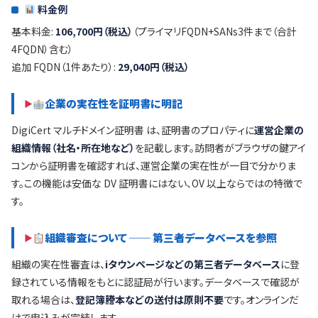
料金例
基本料金:
106,700円（税込）
（プライマリFQDN+SANs3件まで（合計
4FQDN）含む）
追加 FQDN（1件あたり）:
29,040円（税込）
企業の実在性を証明書に明記
DigiCert マルチドメイン証明書 は、証明書のプロパティに
運営企業の
組織情報（社名・所在地など）
を記載します。訪問者がブラウザの鍵アイ
コンから証明書を確認すれば、運営企業の実在性が一目で分かりま
す。この機能は安価な DV 証明書にはない、OV 以上ならではの特徴で
す。
組織審査について ── 第三者データベースを参照
組織の実在性審査は、
iタウンページなどの第三者データベース
に登
録されている情報をもとに認証局が行います。データベースで確認が
取れる場合は、
登記簿謄本などの送付は原則不要
です。オンラインだ
けで申込みが完結します。