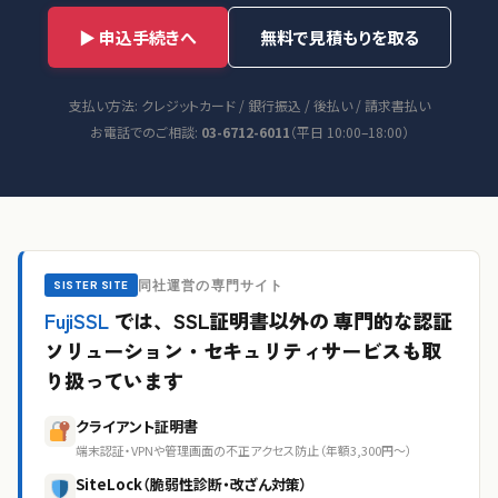
▶ 申込手続きへ
無料で見積もりを取る
支払い方法: クレジットカード / 銀行振込 / 後払い / 請求書払い
お電話でのご相談:
03-6712-6011
（平日 10:00–18:00）
同社運営の専門サイト
SISTER SITE
FujiSSL
では、SSL証明書以外の
専門的な認証
ソリューション・セキュリティサービスも取
り扱っています
クライアント証明書
端末認証・VPNや管理画面の不正アクセス防止（年額3,300円〜）
SiteLock（脆弱性診断・改ざん対策）