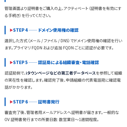
管理画面より証明書をご購入の上、アクティベート（証明書を有効にす
る手続き）を行ってください。
STEP 4 ── ドメイン使用権の確認
選択した方式（メール / ファイル / DNS）でドメイン使用権の確認を行い
ます。プライマリ FQDN および追加 FQDN ごとに認証が必要です。
STEP 5 ── 認証局による組織審査・電話確認
認証局側で、
iタウンページなどの第三者データベース
を参照して組織
の実在性を確認します。確認完了後、申請組織の代表電話宛に確認電
話がかかります。
STEP 6 ── 証明書発行
審査完了後、管理者用メールアドレスへ証明書が届きます。一般的な
OV 証明書発行までの所要日数: 数営業日〜1週間程度。