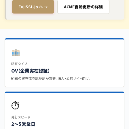
FujiSSL.jp へ →
ACME自動更新の詳細
認証タイプ
OV（企業実在認証）
組織の実在性を認証局が審査。法人・公的サイト向け。
⏱
発行スピード
2〜5営業日