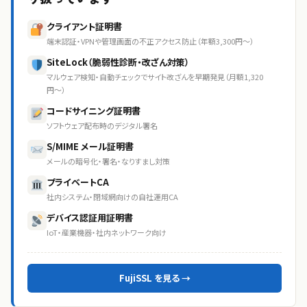
クライアント証明書
端末認証・VPNや管理画面の不正アクセス防止（年額3,300円〜）
SiteLock（脆弱性診断・改ざん対策）
マルウェア検知・自動チェックでサイト改ざんを早期発見（月額1,320
円〜）
コードサイニング証明書
ソフトウェア配布時のデジタル署名
S/MIME メール証明書
メールの暗号化・署名・なりすまし対策
プライベートCA
社内システム・閉域網向けの自社運用CA
デバイス認証用証明書
IoT・産業機器・社内ネットワーク向け
FujiSSL を見る →