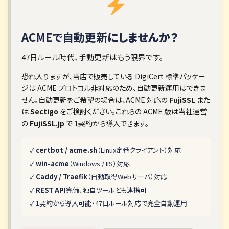
ACMEで自動更新
にしませんか？
47日ルール時代、手動更新はもう限界です。
恐れ入りますが、当店で販売している DigiCert 標準パッケー
ジは ACME プロトコル非対応のため、自動更新運用はできま
せん。自動更新をご希望の場合は、ACME 対応の
FujiSSL
また
は
Sectigo
をご検討ください。これらの ACME 版は当社運営
の
FujiSSL.jp
で 1契約から導入できます。
✓
certbot / acme.sh
（Linux定番クライアント）対応
✓
win-acme
（Windows / IIS）対応
✓
Caddy / Traefik
（自動取得Webサーバ）対応
✓
REST API
完備、独自ツールとも連携可
✓ 1契約から導入可能・47日ルール対応で完全自動運用