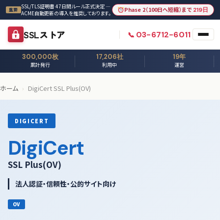
本文へスキップ
SSL/TLS証明書 47日間ルール正式決定 —
Phase 2（100日へ短縮）まで
219日
重要
ACME自動更新の導入を推奨しております。
SSLストア
03-6712-6011
300,000枚
17,206社
19年
累計発行
利用中
運営
ホーム
›
DigiCert SSL Plus(OV)
DIGICERT
DigiCert
SSL Plus(OV)
法人認証・信頼性・公的サイト向け
OV