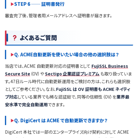
STEP 6 ── 証明書発行
審査完了後、管理者用メールアドレスへ証明書が届きます。
よくあるご質問
Q. ACME自動更新を使いたい場合の他の選択肢は？
当店では、ACME 自動更新対応の証明書として
FujiSSL Business
Secure Site
（OV）や
Sectigo 企業認証プレミアム
も取り扱っていま
す。47日ルール時代に自動更新運用をご検討の方は、これらも選択肢
としてご参考ください。なお、
FujiSSL は OV 証明書も ACME ネイティ
ブ対応
している業界でも稀な認証局で、同等の信頼性（OV）を
業界最
安水準で完全自動運用
できます。
Q. DigiCert は ACME で自動更新できますか？
DigiCert 本社では一部のエンタープライズ向け契約に対して ACME