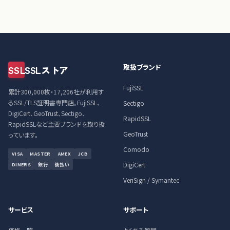
取扱ブランド
SSL
SSLストア
FujiSSL
累計300,000枚・17,206社が利用す
るSSL/TLS証明書専門店。FujiSSL、
Sectigo
DigiCert、GeoTrust、Sectigo、
RapidSSL
RapidSSLなど主要ブランドを取り扱
GeoTrust
っています。
Comodo
VISA
MASTER
AMEX
JCB
DigiCert
DINERS
銀行
後払い
VeriSign / Symantec
サービス
サポート