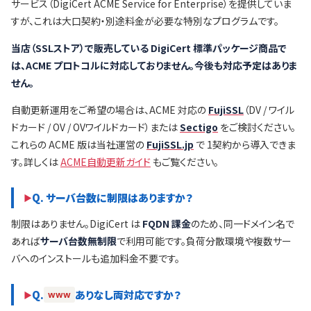
サービス（DigiCert ACME Service for Enterprise）を提供していま
すが、これは大口契約・別途料金が必要な特別なプログラムです。
当店（SSLストア）で販売している DigiCert 標準パッケージ商品で
は、ACME プロトコルに対応しておりません。今後も対応予定はありま
せん。
自動更新運用をご希望の場合は、ACME 対応の
FujiSSL
（DV / ワイル
ドカード / OV / OVワイルドカード）または
Sectigo
をご検討ください。
これらの ACME 版は当社運営の
FujiSSL.jp
で 1契約から導入できま
す。詳しくは
ACME自動更新ガイド
もご覧ください。
Q. サーバ台数に制限はありますか？
制限はありません。DigiCert は
FQDN 課金
のため、同一ドメイン名で
あれば
サーバ台数無制限
で利用可能です。負荷分散環境や複数サー
バへのインストールも追加料金不要です。
Q.
ありなし両対応ですか？
www