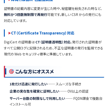
証明書の記載内容に変更が生じた時や、秘密鍵を紛失された時など、
無料かつ回数無制限で再発行
可能です。新しい CSR からの発行にも
対応しています。
CT（Certificate Transparency）対応
DigiCert の証明書は
CT（証明書透明性）対応
。発行された証明書が
すべて公開ログに記録されるため、不正な証明書の発行を監視できる
現代の Web セキュリティ標準に準拠しています。
こんな方にオススメ
1枚だけ迅速に発行したい
── スムーズな手続き
企業の実在性を確実に証明したい
── OV以上の認証
サーバー台数の制限なしで利用したい
── FQDN課金で複数台
インストール可