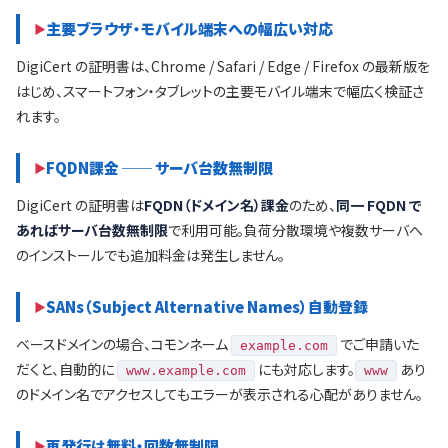
主要ブラウザ・モバイル端末への幅広い対応
DigiCert の証明書は、Chrome / Safari / Edge / Firefox の最新版を
はじめ、スマートフォン・タブレットの主要モバイル端末で幅広く検証さ
れます。
FQDN課金 ── サーバ台数無制限
DigiCert の証明書は
FQDN（ドメイン名）課金
のため、
同一 FQDN で
あればサーバ台数無制限
で利用可能。負荷分散環境や複数サーバへ
のインストールでも追加料金は発生しません。
SANs（Subject Alternative Names）自動登録
ベースドメインの場合、コモンネーム
でご申請いた
example.com
だくと、自動的に
にも対応します。
あり
www.example.com
www
のドメイン名でアクセスしてもエラーが表示される心配がありません。
再発行は無料・回数無制限