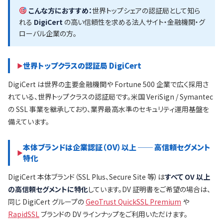
こんな方におすすめ：
世界トップシェアの認証局として知ら
れる
DigiCert
の高い信頼性を求める法人サイト・金融機関・グ
ローバル企業の方。
世界トップクラスの認証局 DigiCert
DigiCert は世界の主要金融機関や Fortune 500 企業で広く採用さ
れている、世界トップクラスの認証局です。米国 VeriSign / Symantec
の SSL 事業を継承しており、業界最高水準のセキュリティ運用基盤を
備えています。
本体ブランドは企業認証（OV）以上 ── 高信頼セグメント
特化
DigiCert 本体ブランド（SSL Plus、Secure Site 等）は
すべて OV 以上
の高信頼セグメントに特化
しています。DV 証明書をご希望の場合は、
同じ DigiCert グループの
GeoTrust QuickSSL Premium
や
RapidSSL
ブランドの DV ラインナップをご利用いただけます。