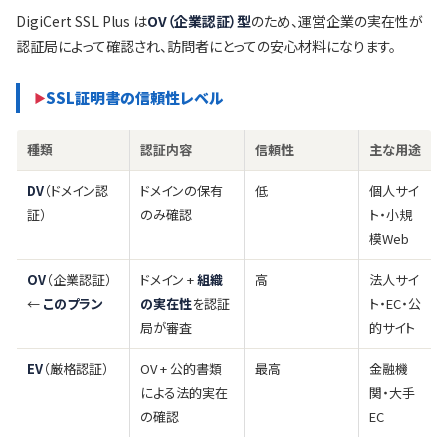
DigiCert SSL Plus は
OV（企業認証）型
のため、運営企業の実在性が
認証局によって確認され、訪問者にとっての安心材料になります。
SSL証明書の信頼性レベル
種類
認証内容
信頼性
主な用途
DV
（ドメイン認
ドメインの保有
低
個人サイ
証）
のみ確認
ト・小規
模Web
OV
（企業認証）
ドメイン +
組織
高
法人サイ
←
このプラン
の実在性
を認証
ト・EC・公
局が審査
的サイト
EV
（厳格認証）
OV + 公的書類
最高
金融機
による法的実在
関・大手
の確認
EC