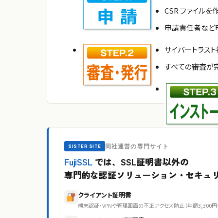
CSR ファイルを
申請責任者など
サイバートラス
すべての審査が
同社運営の専門サイト
SISTER SITE
FujiSSL
では、SSL証明書以外の
専門的な認証ソリューション・セキュ
クライアント証明書
端末認証・VPNや管理画面の不正アクセス防止（年額3,300円