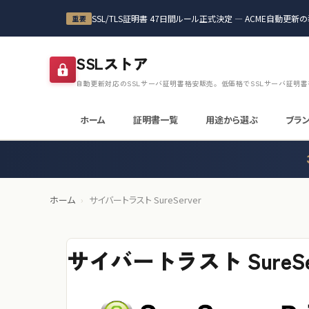
本文へスキップ
SSL/TLS証明書 47日間ルール正式決定 — ACME自動更
重要
SSLストア
自動更新対応のSSLサーバ証明書格安販売。低価格でSSLサーバ証明
ホーム
証明書一覧
用途から選ぶ
ブラ
ホーム
›
サイバートラスト SureServer
サイバートラスト SureSer