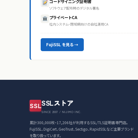
コードサイニング証明書
ソフトウェア配布時のデジタル署名
プライベートCA
社内システム・閉域網向けの自社運用CA
FujiSSL を見る →
SSLストア
SSL
SINCE 2007 / NIJIMO INC.
累計300,000枚・17,206社が利用するSSL/TLS証明書専門店。
FujiSSL、DigiCert、GeoTrust、Sectigo、RapidSSLなど主要ブランド
を取り扱っています。