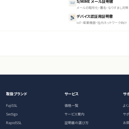
S/MIME メール証明書
メールの暗号化・署名・なりすまし対策
デバイス認証用証明書
IoT・産業機器・社内ネットワーク向け
取扱ブランド
サービス
サ
FujiSSL
価格一覧
よ
Sectigo
サービス案内
サ
RapidSSL
証明書の選び方
お