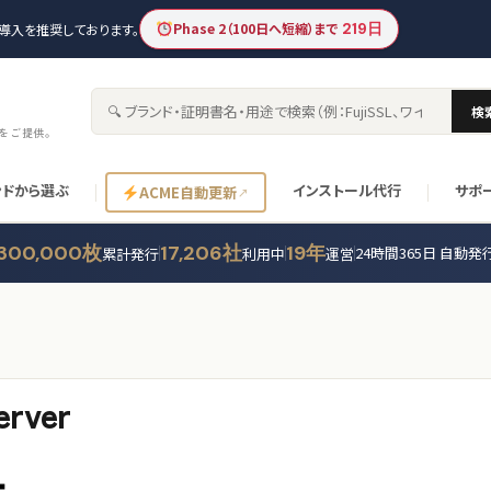
Phase 2（100日へ短縮）まで
219日
新の導入を推奨しております。
検
サイト内検索
書をご提供。
ンドから選ぶ
インストール代行
サポ
ACME自動更新
300,000枚
17,206社
19年
24時間365日 自動発
累計発行
利用中
運営
ver