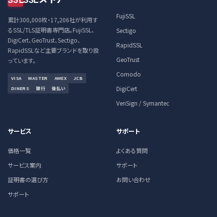
FujiSSL
累計300,000枚・17,206社が利用す
るSSL/TLS証明書専門店。FujiSSL、
Sectigo
DigiCert、GeoTrust、Sectigo、
RapidSSL
RapidSSLなど主要ブランドを取り扱
GeoTrust
っています。
Comodo
VISA
MASTER
AMEX
JCB
DigiCert
DINERS
銀行
後払い
VeriSign / Symantec
サービス
サポート
価格一覧
よくある質問
サービス案内
サポート
証明書の選び方
お問い合わせ
サポート