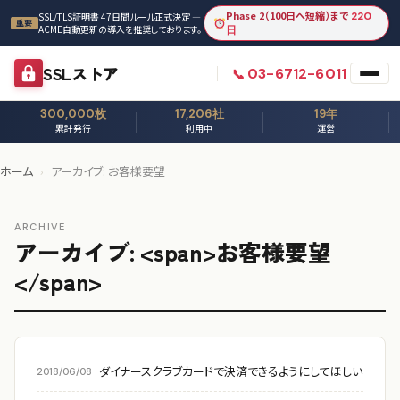
本文へスキップ
Phase 2（100日へ短縮）まで
220
SSL/TLS証明書 47日間ルール正式決定 —
重要
ACME自動更新の導入を推奨しております。
日
SSLストア
03-6712-6011
300,000枚
17,206社
19年
累計発行
利用中
運営
ホーム
›
アーカイブ: お客様要望
ARCHIVE
アーカイブ: <span>お客様要望
</span>
ダイナースクラブカードで決済できるようにしてほしい
2018/06/08