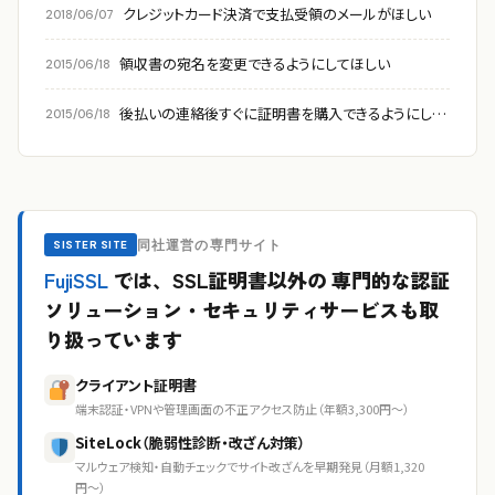
クレジットカード決済で支払受領のメールがほしい
2018/06/07
領収書の宛名を変更できるようにしてほしい
2015/06/18
後払いの連絡後すぐに証明書を購入できるようにしてほしい
2015/06/18
同社運営の専門サイト
SISTER SITE
FujiSSL
では、SSL証明書以外の
専門的な認証
ソリューション・セキュリティサービスも取
り扱っています
クライアント証明書
端末認証・VPNや管理画面の不正アクセス防止（年額3,300円〜）
SiteLock（脆弱性診断・改ざん対策）
マルウェア検知・自動チェックでサイト改ざんを早期発見（月額1,320
円〜）