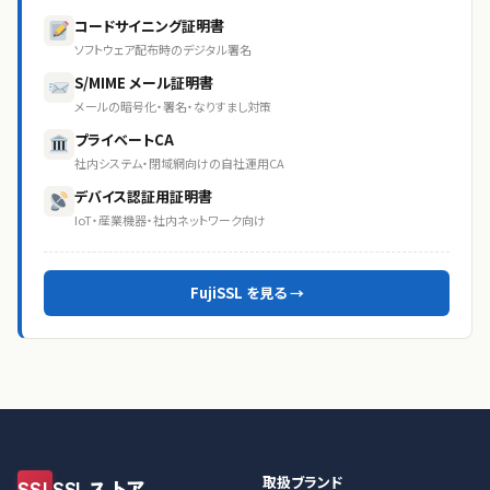
コードサイニング証明書
ソフトウェア配布時のデジタル署名
S/MIME メール証明書
メールの暗号化・署名・なりすまし対策
プライベートCA
社内システム・閉域網向けの自社運用CA
デバイス認証用証明書
IoT・産業機器・社内ネットワーク向け
FujiSSL を見る →
取扱ブランド
SSL
SSLストア