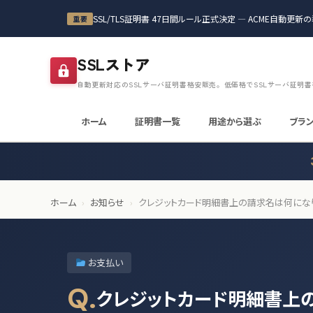
本文へスキップ
SSL/TLS証明書 47日間ルール正式決定 — ACME自動更
重要
SSLストア
自動更新対応のSSLサーバ証明書格安販売。低価格でSSLサーバ証明
ホーム
証明書一覧
用途から選ぶ
ブラ
ホーム
›
お知らせ
›
クレジットカード明細書上の請求名は何にな
お支払い
Q.
クレジットカード明細書上