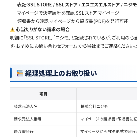
表記:
SSL STORE
/
SSL ストア
/
エスエスエルストア
/
ニジモ
マイページで決済履歴を確認:
SSL ストア マイページ
領収書から確認:マイページから領収書(PDF)を発行可能
心当たりがない請求の場合
明細に「SSL STORE」「ニジモ」と記載されているが、ご利用
す。お早めに
お問い合わせフォーム
から当社までご連絡ください。
経理処理上のお取り扱い
項目
請求元法人名
株式会社ニジモ
請求元法人番号
マイページの請求書・領収書に
領収書発行
マイページから PDF 形式で発行