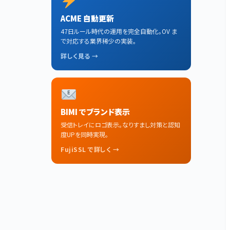
ACME 自動更新
47日ルール時代の運用を完全自動化。OV ま
で対応する業界稀少の実装。
詳しく見る →
BIMI でブランド表示
受信トレイにロゴ表示。なりすまし対策と認知
度UPを同時実現。
FujiSSL で詳しく →