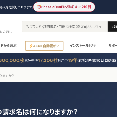
Phase 2（100日へ短縮）まで
219日
新の導入を推奨しております。
検
サイト内検索
書をご提供。
ンドから選ぶ
インストール代行
サポ
ACME自動更新
300,000枚
17,206社
19年
24時間365日 自動発
累計発行
利用中
運営
りますか？
の請求名は何になりますか？