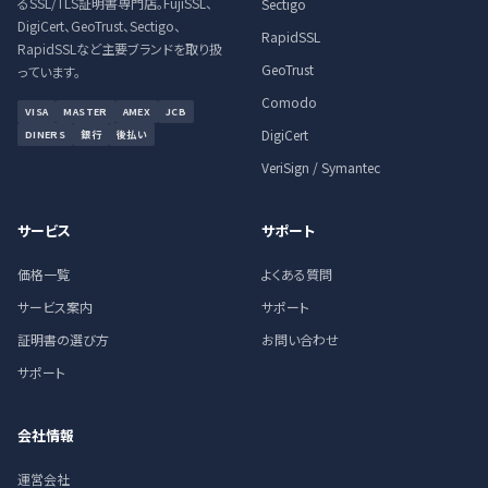
るSSL/TLS証明書専門店。FujiSSL、
Sectigo
DigiCert、GeoTrust、Sectigo、
RapidSSL
RapidSSLなど主要ブランドを取り扱
GeoTrust
っています。
Comodo
VISA
MASTER
AMEX
JCB
DigiCert
DINERS
銀行
後払い
VeriSign / Symantec
サービス
サポート
価格一覧
よくある質問
サービス案内
サポート
証明書の選び方
お問い合わせ
サポート
会社情報
運営会社