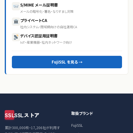
S/MIME メール証明書
メールの暗号化・署名・なりすまし対策
プライベートCA
社内システム・閉域網向けの自社運用CA
デバイス認証用証明書
IoT・産業機器・社内ネットワーク向け
FujiSSL を見る →
取扱ブランド
SSL
SSLストア
FujiSSL
累計300,000枚・17,206社が利用す