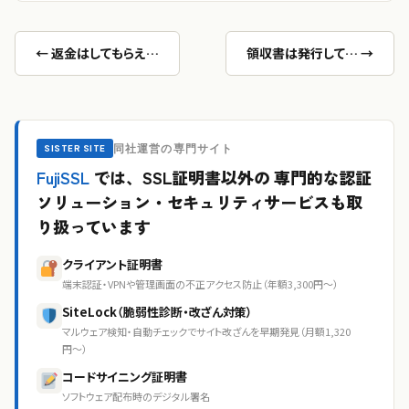
← 返金はしてもらえ…
領収書は発行して… →
同社運営の専門サイト
SISTER SITE
FujiSSL
では、SSL証明書以外の
専門的な認証
ソリューション・セキュリティサービスも取
り扱っています
クライアント証明書
端末認証・VPNや管理画面の不正アクセス防止（年額3,300円〜）
SiteLock（脆弱性診断・改ざん対策）
マルウェア検知・自動チェックでサイト改ざんを早期発見（月額1,320
円〜）
コードサイニング証明書
ソフトウェア配布時のデジタル署名