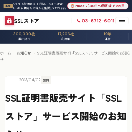
本文へスキップ
SSL/TLS証明書 47日間ルール正式決定 —
Phase 2（100日へ短縮）まで
221日
重要
ACME自動更新の導入を推奨しております。
SSLストア
03-6712-6011
300,000枚
17,206社
19年
累計発行
利用中
運営
ホーム
›
お知らせ
›
SSL証明書販売サイト「SSLストア」サービス開始のお知ら
せ
2013/04/02
案内
SSL証明書販売サイト「SSL
ストア」サービス開始のお知