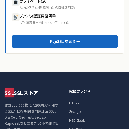
プライベートCA
社内システム・閉域網向けの自社運用CA
デバイス認証用証明書
IoT・産業機器・社内ネットワーク向け
FujiSSL を見る →
取扱ブランド
SSL
SSLストア
FujiSSL
累計300,000枚・17,206社が利用す
るSSL/TLS証明書専門店。FujiSSL、
Sectigo
DigiCert、GeoTrust、Sectigo、
RapidSSL
RapidSSLなど主要ブランドを取り扱
GeoTrust