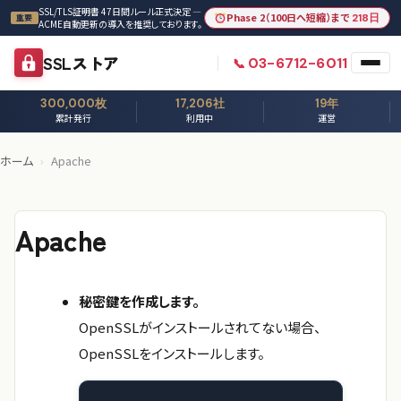
本文へスキップ
SSL/TLS証明書 47日間ルール正式決定 —
Phase 2（100日へ短縮）まで
218日
重要
ACME自動更新の導入を推奨しております。
SSLストア
03-6712-6011
300,000枚
17,206社
19年
累計発行
利用中
運営
ホーム
›
Apache
Apache
秘密鍵を作成します。
OpenSSLがインストールされてない場合、
OpenSSLをインストールします。