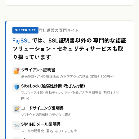
同社運営の専門サイト
SISTER SITE
FujiSSL
では、SSL証明書以外の
専門的な認証
ソリューション・セキュリティサービスも取
り扱っています
クライアント証明書
端末認証・VPNや管理画面の不正アクセス防止（年額3,300円〜）
SiteLock（脆弱性診断・改ざん対策）
マルウェア検知・自動チェックでサイト改ざんを早期発見（月額1,320
円〜）
コードサイニング証明書
ソフトウェア配布時のデジタル署名
S/MIME メール証明書
メールの暗号化・署名・なりすまし対策