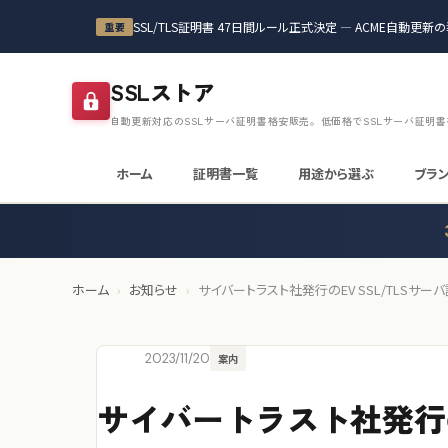
本文へスキップ
SSL/TLS証明書 47日間ルール正式決定 — ACME自動更
重要
SSLストア
自動更新対応のSSLサーバ証明書格安販売。低価格でSSLサーバ証明
ホーム
証明書一覧
用途から選ぶ
ブラ
ホーム
›
お知らせ
›
サイバートラスト社発行のEV SSL/TLS
2023/11/20
案内
サイバートラスト社発行の