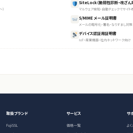
SiteLock（脆弱性診断・改ざん
〜）
マルウェア検知・自動チェックでサイト改
S/MIME メール証明書
メールの暗号化・署名・なりすまし対策
デバイス認証用証明書
IoT・産業機器・社内ネットワーク向け
取扱ブランド
サービス
サ
FujiSSL
価格一覧
よ