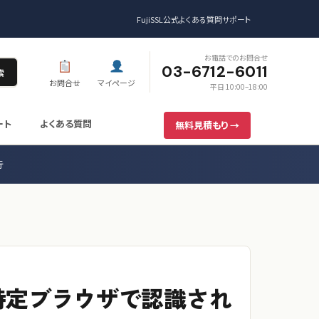
FujiSSL公式
よくある質問
サポート
お電話でのお問合せ
03-6712-6011
索
お問合せ
マイページ
平日 10:00–18:00
ート
よくある質問
無料見積もり →
行
が特定ブラウザで認識され