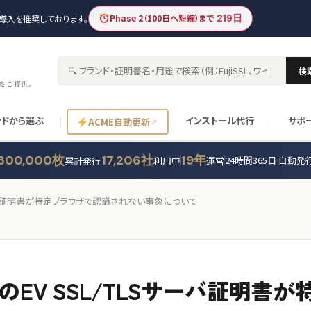
Phase 2（100日へ短縮）まで
219日
新の導入を推奨しております。
検
サイト内検索
書をご提供。
ンドから選ぶ
インストール代行
サポ
ACME自動更新
300,000枚
17,206社
19年
24時間365日 自動発
累計発行
利用中
運営
サーバ証明書が特定ブラウザで認識されない事象について
EV SSL/TLSサーバ証明書