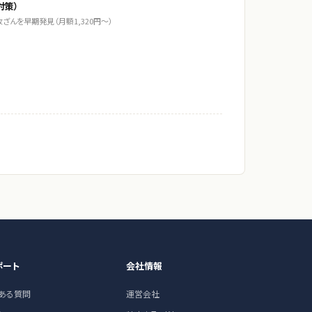
対策）
ざんを早期発見（月額1,320円〜）
ポート
会社情報
くある質問
運営会社