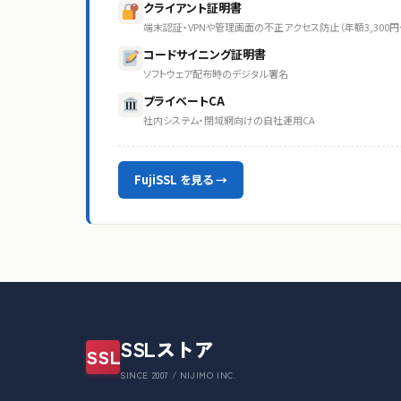
クライアント証明書
端末認証・VPNや管理画面の不正アクセス防止（年額3,300円
コードサイニング証明書
ソフトウェア配布時のデジタル署名
プライベートCA
社内システム・閉域網向けの自社運用CA
FujiSSL を見る →
SSLストア
SSL
SINCE 2007 / NIJIMO INC.