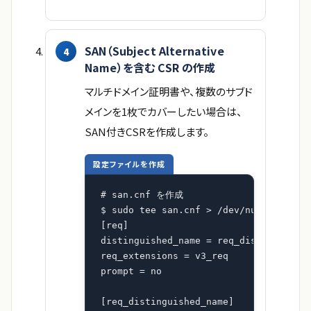
SAN（Subject Alternative
Name）を含む CSR の作成
マルチドメイン証明書や、複数のサブド
メインを1枚でカバーしたい場合は、
SAN付きCSRを作成します。
設定ファイルを作成
# san.cnf を作成

$ sudo tee san.cnf > /dev/null <<EOF

[req]

distinguished_name = req_distinguished
req_extensions = v3_req

prompt = no

[req_distinguished_name]
