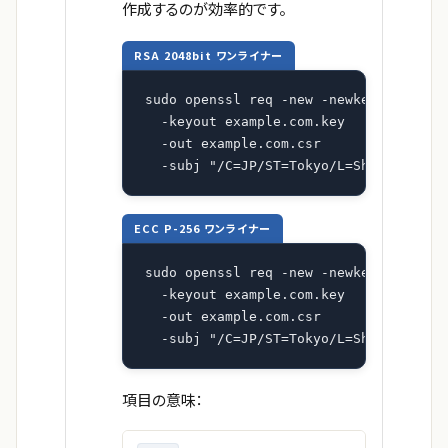
作成するのが効率的です。
RSA 2048bit ワンライナー
sudo openssl req -new -newkey rsa:2048
  -keyout example.com.key 

  -out example.com.csr 

  -subj "/C=JP/ST=Tokyo/L=Shibuya-ku/
ECC P-256 ワンライナー
sudo openssl req -new -newkey ec -pkey
  -keyout example.com.key 

  -out example.com.csr 

  -subj "/C=JP/ST=Tokyo/L=Shibuya-ku/
項目の意味：