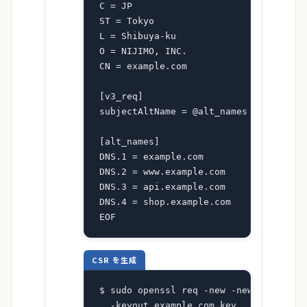
C = JP

ST = Tokyo

L = Shibuya-ku

O = NIJIMO, INC.

CN = example.com

[v3_req]

subjectAltName = @alt_names

[alt_names]

DNS.1 = example.com

DNS.2 = www.example.com

DNS.3 = api.example.com

DNS.4 = shop.example.com

EOF
CSR を生成
$ sudo openssl req -new -newkey rsa:20
  -keyout example.com.key 
