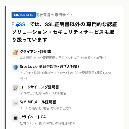
同社運営の専門サイト
SISTER SITE
FujiSSL
では、SSL証明書以外の
専門的な認証
ソリューション・セキュリティサービスも取
り扱っています
クライアント証明書
端末認証・VPNや管理画面の不正アクセス防止（年額3,300円〜）
SiteLock（脆弱性診断・改ざん対策）
マルウェア検知・自動チェックでサイト改ざんを早期発見（月額1,320
円〜）
コードサイニング証明書
ソフトウェア配布時のデジタル署名
S/MIME メール証明書
メールの暗号化・署名・なりすまし対策
プライベートCA
社内システム・閉域網向けの自社運用CA