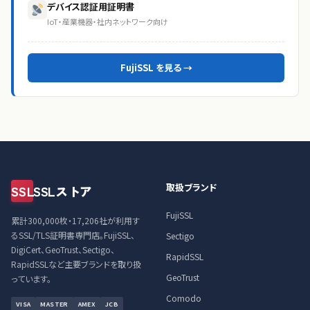
デバイス認証用証明書
IoT・産業機器・社内ネットワーク向け
FujiSSL を見る →
取扱ブランド
SSL
SSLストア
FujiSSL
累計300,000枚・17,206社が利用す
るSSL/TLS証明書専門店。FujiSSL、
Sectigo
DigiCert、GeoTrust、Sectigo、
RapidSSL
RapidSSLなど主要ブランドを取り扱
GeoTrust
っています。
Comodo
VISA
MASTER
AMEX
JCB