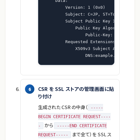
    Data:

        Version: 1 (0x0)

        Subject: C=JP, ST=Tokyo, L=Shi
        Subject Public Key Info:

            Public Key Algorithm: rsaE
                Public-Key: (2048 bit)
        Requested Extensions:

            X509v3 Subject Alternative
                DNS:example.com, DNS:
CSR を SSL ストアの管理画面に貼
り付け
生成された CSR の中身（
-----
BEGIN CERTIFICATE REQUEST----
から
-
-----END CERTIFICATE
まで全て）を SSL ス
REQUEST-----