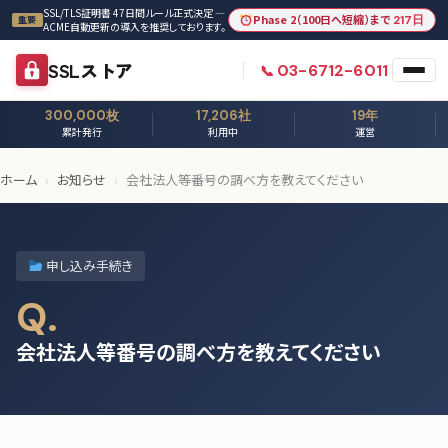
本文へスキップ
SSL/TLS証明書 47日間ルール正式決定 —
Phase 2（100日へ短縮）まで
217日
重要
ACME自動更新の導入を推奨しております。
SSLストア
03-6712-6011
300,000枚
17,206社
19年
累計発行
利用中
運営
ホーム
›
お知らせ
›
会社法人等番号の調べ方を教えてください
申し込み手続き
Q.
会社法人等番号の調べ方を教えてください