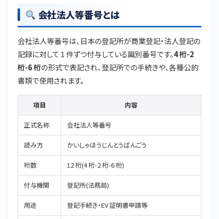
会社法人等番号とは
会社法人等番号は、日本の登記所が商業登記・法人登記の
記録に対して 1 件ずつ付与している識別番号です。
4 桁-2
桁-6 桁
の形式で表記され、登記所での手続きや、各種公的
書類で使用されます。
項目
内容
正式名称
会社法人等番号
読み方
かいしゃほうじんとうばんごう
桁数
12 桁(4 桁-2 桁-6 桁)
付与機関
登記所(法務局)
用途
登記手続き・EV 証明書申請等