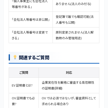
「個人事業主にも会社法人
ありません(法人のみ付与)
等番号がある」
登記簿で誰でも確認可能(法
「会社法人等番号は非公開」
人番号も公開)
「会社法人等番号は変更で
原則変更されません(法人解
きる」
散時のみ管理用途)
関連するご質問
ご質問
対応
企業実在性を厳格に審査する高信頼性
EV 証明書とは?
の証明書(
詳細
)
OV 証明書でも必
OV では必須ではないが、審査資料として
要?
求められる場合あり