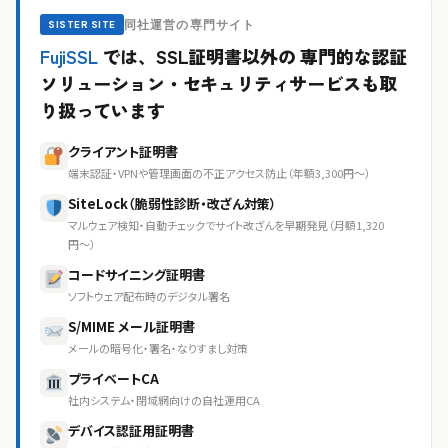
同社運営の専門サイト
SISTER SITE
FujiSSL
では、SSL証明書以外の
専門的な認証
ソリューション・セキュリティサービスも取
り扱っています
クライアント証明書
端末認証・VPNや管理画面の不正アクセス防止（年額3,300円〜）
SiteLock（脆弱性診断・改ざん対策）
マルウェア検知・自動チェックでサイト改ざんを早期発見（月額1,320
円〜）
コードサイニング証明書
ソフトウェア配布時のデジタル署名
S/MIME メール証明書
メールの暗号化・署名・なりすまし対策
プライベートCA
社内システム・閉域網向けの自社運用CA
デバイス認証用証明書