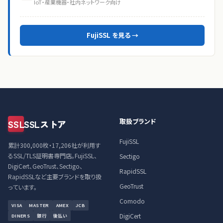
IoT・産業機器・社内ネットワーク向け
FujiSSL を見る →
取扱ブランド
SSL
SSLストア
FujiSSL
累計300,000枚・17,206社が利用す
るSSL/TLS証明書専門店。FujiSSL、
Sectigo
DigiCert、GeoTrust、Sectigo、
RapidSSL
RapidSSLなど主要ブランドを取り扱
GeoTrust
っています。
Comodo
VISA
MASTER
AMEX
JCB
DigiCert
DINERS
銀行
後払い