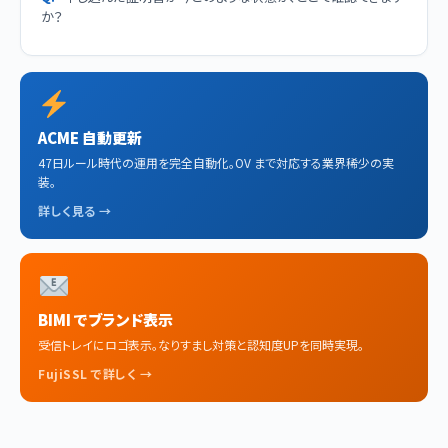
か？
ACME 自動更新
47日ルール時代の運用を完全自動化。OV まで対応する業界稀少の実
装。
詳しく見る →
BIMI でブランド表示
受信トレイにロゴ表示。なりすまし対策と認知度UPを同時実現。
FujiSSL で詳しく →