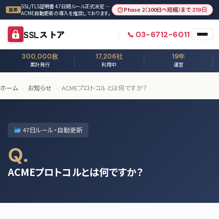
本文へスキップ
SSL/TLS証明書 47日間ルール正式決定 —
Phase 2（100日へ短縮）まで
219日
重要
ACME自動更新の導入を推奨しております。
SSLストア
03-6712-6011
300,000枚
17,206社
19年
累計発行
利用中
運営
ホーム
›
お知らせ
›
ACMEプロトコルとは何ですか？
47日ルール・自動更新
Q.
ACMEプロトコルとは何ですか？