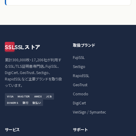
取扱ブランド
SSL
SSLストア
FujiSSL
累計300,000枚・17,206社が利用す
るSSL/TLS証明書専門店。FujiSSL、
Sectigo
DigiCert、GeoTrust、Sectigo、
RapidSSL
RapidSSLなど主要ブランドを取り扱
GeoTrust
っています。
Comodo
VISA
MASTER
AMEX
JCB
DigiCert
DINERS
銀行
後払い
VeriSign / Symantec
サービス
サポート