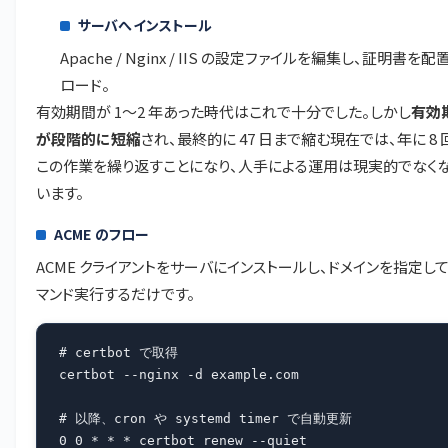
サーバへインストール
Apache / Nginx / IIS の設定ファイルを編集し、証明書を配
ロード。
有効期間が 1〜2 年あった時代はこれで十分でした。しかし
有効
が段階的に短縮
され、最終的に 47 日まで縮む現在では、年に 8
この作業を繰り返すことになり、人手による運用は現実的でなく
います。
ACME のフロー
ACME クライアントをサーバにインストールし、ドメインを指定して 
マンド実行するだけです。
# certbot で取得

certbot --nginx -d example.com

# 以降、cron や systemd timer で自動更新

0 0 * * * certbot renew --quiet