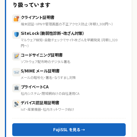
り扱っています
クライアント証明書
端末認証・VPNや管理画面の不正アクセス防止（年額3,300円〜）
SiteLock（脆弱性診断・改ざん対策）
マルウェア検知・自動チェックでサイト改ざんを早期発見（月額1,320
円〜）
コードサイニング証明書
ソフトウェア配布時のデジタル署名
S/MIME メール証明書
メールの暗号化・署名・なりすまし対策
プライベートCA
社内システム・閉域網向けの自社運用CA
デバイス認証用証明書
IoT・産業機器・社内ネットワーク向け
FujiSSL を見る →