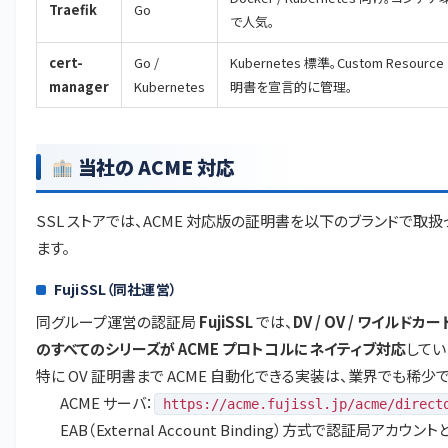
Traefik
Go
で人気。
cert-
Go /
Kubernetes 標準。Custom Resourc
manager
Kubernetes
明書を宣言的に管理。
当社の ACME 対応
SSL ストアでは、ACME 対応版の証明書を以下のブランドで取扱
ます。
FujiSSL（同社運営）
同グループ運営の認証局
FujiSSL
では、
DV / OV / ワイルドカード
のすべてのシリーズが ACME プロトコルにネイティブ対応
してい
特に OV 証明書まで ACME 自動化できる実装は、業界でも稀少で
ACME サーバ：
https://acme.fujissl.jp/acme/direct
EAB（External Account Binding）方式で認証局アカウン