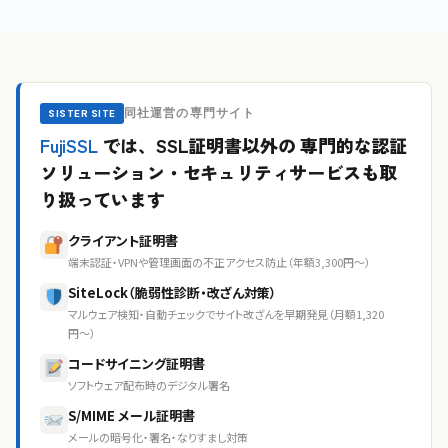
同社運営の専門サイト
SISTER SITE
FujiSSL
では、SSL証明書以外の
専門的な認証
ソリューション・セキュリティサービスも取
り扱っています
クライアント証明書
端末認証・VPNや管理画面の不正アクセス防止（年額3,300円〜）
SiteLock（脆弱性診断・改ざん対策）
マルウェア検知・自動チェックでサイト改ざんを早期発見（月額1,320
円〜）
コードサイニング証明書
ソフトウェア配布時のデジタル署名
S/MIME メール証明書
メールの暗号化・署名・なりすまし対策