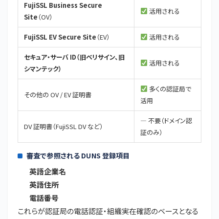
FujiSSL Business Secure
活用される
Site
（OV）
FujiSSL EV Secure Site
（EV）
活用される
セキュア・サーバ ID（旧ベリサイン、旧
活用される
シマンテック）
多くの認証局で
その他の OV / EV 証明書
活用
― 不要（ドメイン認
DV 証明書（FujiSSL DV など）
証のみ）
審査で参照される DUNS 登録項目
英語企業名
英語住所
電話番号
これらが認証局の電話認証・組織実在確認のベースとなる