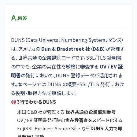
A.
回答
DUNS（Data Universal Numbering System、ダンズ）
は、アメリカの
Dun & Bradstreet 社（D&B）
が管理す
る、世界共通の企業識別コードです。SSL/TLS 証明書
の中でも、企業の実在性を厳格に審査する
OV / EV 証
明書
の発行において、DUNS 登録データが活用されま
す。本ページでは DUNS の概要・SSL/TLS 発行におけ
る役割・取得方法を解説します。
3行でわかる DUNS
米国 D&B 社が管理する
世界共通の企業識別番号
OV / EV 証明書発行時の
実在性審査をスピード化
する
FujiSSL Business Secure Site なら
DUNS 入力で即
日発行
も可能