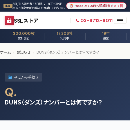
本文へスキップ
SSL/TLS証明書 47日間ルール正式決定 —
Phase 2（100日へ短縮）まで
217日
重要
ACME自動更新の導入を推奨しております。
SSLストア
03-6712-6011
300,000枚
17,206社
19年
累計発行
利用中
運営
ホーム
›
お知らせ
›
DUNS（ダンズ）ナンバーとは何ですか？
申し込み手続き
Q.
DUNS（ダンズ）ナンバーとは何ですか？