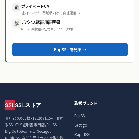
プライベートCA
社内システム・閉域網向けの自社運用CA
デバイス認証用証明書
IoT・産業機器・社内ネットワーク向け
FujiSSL を見る →
取扱ブランド
SSL
SSLストア
FujiSSL
累計300,000枚・17,206社が利用す
るSSL/TLS証明書専門店。FujiSSL、
Sectigo
DigiCert、GeoTrust、Sectigo、
RapidSSL
RapidSSLなど主要ブランドを取り扱