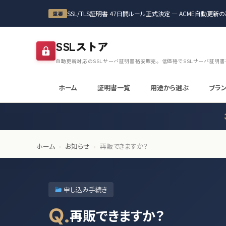
本文へスキップ
SSL/TLS証明書 47日間ルール正式決定 — ACME自動更
重要
SSLストア
自動更新対応のSSLサーバ証明書格安販売。低価格でSSLサーバ証明
ホーム
証明書一覧
用途から選ぶ
ブラ
ホーム
›
お知らせ
›
再販できますか？
申し込み手続き
Q.
再販できますか？