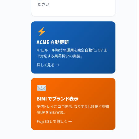
ださい
ACME 自動更新
47日ルール時代の運用を完全自動化。OV ま
で対応する業界稀少の実装。
詳しく見る →
BIMI でブランド表示
受信トレイにロゴ表示。なりすまし対策と認知
度UPを同時実現。
FujiSSL で詳しく →