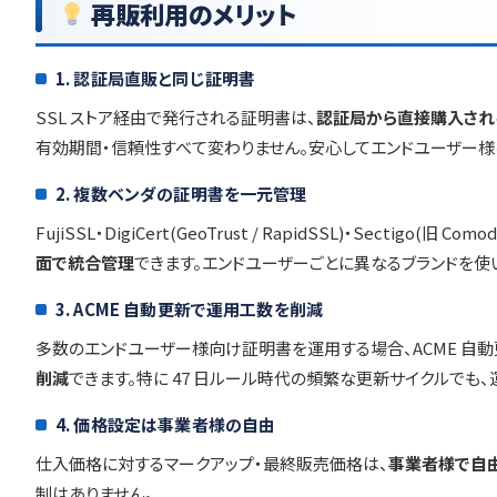
再販利用のメリット
1. 認証局直販と同じ証明書
SSL ストア経由で発行される証明書は、
認証局から直接購入され
有効期間・信頼性すべて変わりません。安心してエンドユーザー様
2. 複数ベンダの証明書を一元管理
FujiSSL・DigiCert(GeoTrust / RapidSSL)・Sectigo(旧 Com
面で統合管理
できます。エンドユーザーごとに異なるブランドを使
3. ACME 自動更新で運用工数を削減
多数のエンドユーザー様向け証明書を運用する場合、ACME 自
削減
できます。特に 47 日ルール時代の頻繁な更新サイクルでも
4. 価格設定は事業者様の自由
仕入価格に対するマークアップ・最終販売価格は、
事業者様で自
制はありません。