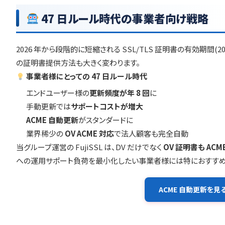
47 日ルール時代の事業者向け戦略
2026 年から段階的に短縮される SSL/TLS 証明書の有効期間(2
の証明書提供方法も大きく変わります。
事業者様にとっての 47 日ルール時代
エンドユーザー様の
更新頻度が年 8 回
に
手動更新では
サポートコストが増大
ACME 自動更新
がスタンダードに
業界稀少の
OV ACME 対応
で法人顧客も完全自動
当グループ運営の
FujiSSL
は、DV だけでなく
OV 証明書も ACM
への運用サポート負荷を最小化したい事業者様には特におすすめ
ACME 自動更新を見る