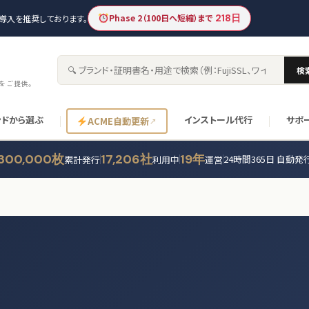
Phase 2（100日へ短縮）まで
218日
新の導入を推奨しております。
検
サイト内検索
書をご提供。
ンドから選ぶ
インストール代行
サポ
ACME自動更新
300,000枚
17,206社
19年
24時間365日 自動発
累計発行
利用中
運営